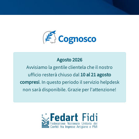
Skip to navigation
Skip to search form
Skip to login form
Vai al contenuto principale
Skip to accessibility options
Skip to footer
Skip accessibility options
Agosto 2026
Avvisiamo la gentile clientela che il nostro
ufficio resterà chiuso dal
10 al 21 agosto
compresi
. In questo periodo il servizio helpdesk
non sarà disponibile. Grazie per l'attenzione!